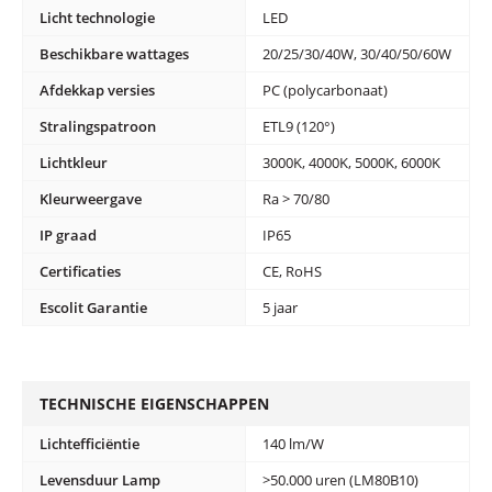
Licht technologie
LED
Beschikbare wattages
20/25/30/40W, 30/40/50/60W
Afdekkap versies
PC (polycarbonaat)
Stralingspatroon
ETL9 (120°)
Lichtkleur
3000K, 4000K, 5000K, 6000K
Kleurweergave
Ra > 70/80
IP graad
IP65
Certificaties
CE, RoHS
Escolit Garantie
5 jaar
TECHNISCHE EIGENSCHAPPEN
Lichtefficiëntie
140 lm/W
Levensduur Lamp
>50.000 uren (LM80B10)