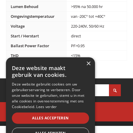
Lumen Behoud
>95% na 50.000 hr
Omgevingstemperatuur
van -20C° tot +40C°
Voltage
220-240V, 50/60 Hz
Start / Herstart
direct
Ballast Power Factor
PF>0.95
THD
<15%
×
Deze website maakt
gebruik van cookies.
Deze website gebruikt cookies om uw
gebruikerservaring te verbeteren. Door
onze website te gebruiken, stemt u in met
alle cookies in overeenstemming met ons
Cookiebeleid.
Lees verder
ALLES ACCEPTEREN