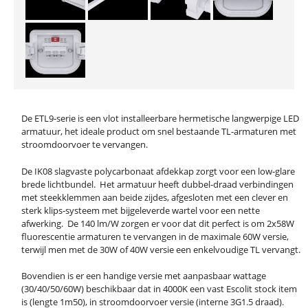
De ETL9-serie is een vlot installeerbare hermetische langwerpige LED
armatuur, het ideale product om snel bestaande TL-armaturen met
stroomdoorvoer te vervangen.
De IK08 slagvaste polycarbonaat afdekkap zorgt voor een low-glare
brede lichtbundel. Het armatuur heeft dubbel-draad verbindingen
met steekklemmen aan beide zijdes, afgesloten met een clever en
sterk klips-systeem met bijgeleverde wartel voor een nette
afwerking. De 140 lm/W zorgen er voor dat dit perfect is om 2x58W
fluorescentie armaturen te vervangen in de maximale 60W versie,
terwijl men met de 30W of 40W versie een enkelvoudige TL vervangt.
Bovendien is er een handige versie met aanpasbaar wattage
(30/40/50/60W) beschikbaar dat in 4000K een vast Escolit stock item
is (lengte 1m50), in stroomdoorvoer versie (interne 3G1.5 draad).