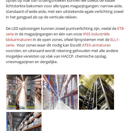
opties op vlak van stralingshoeken kunnen we steeds de ideale
lichtsterkte bekomen voor alle types magazijngangen: narrow-aisle,
standaard of wide-aisle, met een uitstekende egale verlichting zowel
in het gangpad als op de verticale rekken.
De LED oplossingen kunnen zowel puntverlichting zijn, veelal de
ET8-
serie
in de magazijngangen en één van onze
IP65 industriële
klokarmaturen
in de open zones, ofwel lijnsystemen met de
ELL1-
serie
. Voor zones waar dit nodig kan Escolit
ATEX-armaturen
voorzien, en uiteraard wordt rekening gehouden met alle andere
mogelijke vereisten op vlak van HACCP, chemische opslag,
vriesmagazijnen en dergelijke.