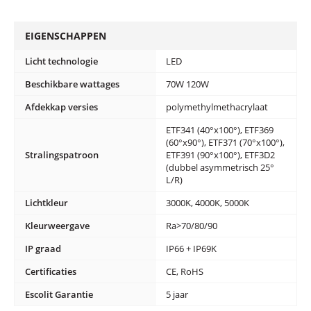
EIGENSCHAPPEN
Licht technologie
LED
Beschikbare wattages
70W 120W
Afdekkap versies
polymethylmethacrylaat
ETF341 (40°x100°), ETF369
(60°x90°), ETF371 (70°x100°),
Stralingspatroon
ETF391 (90°x100°), ETF3D2
(dubbel asymmetrisch 25°
L/R)
Lichtkleur
3000K, 4000K, 5000K
Kleurweergave
Ra>70/80/90
IP graad
IP66 + IP69K
Certificaties
CE, RoHS
Escolit Garantie
5 jaar