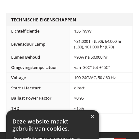
TECHNISCHE EIGENSCHAPPEN
Lichtefficiëntie
135 lm/W
>31.000 hr (L90), 64.000 hr
Levensduur Lamp
(L80), 101.000 hr (L70)
Lumen Behoud
>90% na 50.000 hr
Omgevingstemperatuur
van -30C° tot +45C°
Voltage
100-240VAC, 50 / 60 Hz
Start / Herstart
direct
Ballast Power Factor
>0.95
THD
<15%
×
Deze website maakt
gebruik van cookies.
Deze website gebruikt cookies om uw