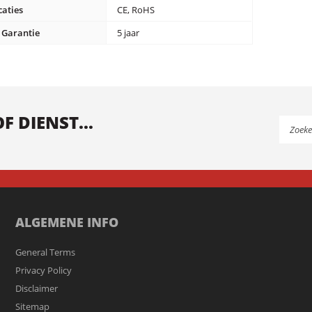
caties
CE, RoHS
t Garantie
5 jaar
 DIENST...
ALGEMENE INFO
General Terms
Privacy Policy
Disclaimer
Sitemap