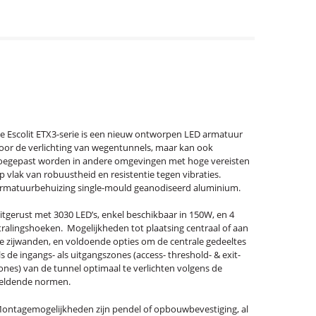
e Escolit ETX3-serie is een nieuw ontworpen LED armatuur
oor de verlichting van wegentunnels, maar kan ook
oegepast worden in andere omgevingen met hoge vereisten
p vlak van robuustheid en resistentie tegen vibraties.
rmatuurbehuizing single-mould geanodiseerd aluminium.
itgerust met 3030 LED’s, enkel beschikbaar in 150W, en 4
tralingshoeken. Mogelijkheden tot plaatsing centraal of aan
e zijwanden, en voldoende opties om de centrale gedeeltes
ls de ingangs- als uitgangszones (access- threshold- & exit-
ones) van de tunnel optimaal te verlichten volgens de
eldende normen.
ontagemogelijkheden zijn pendel of opbouwbevestiging, al