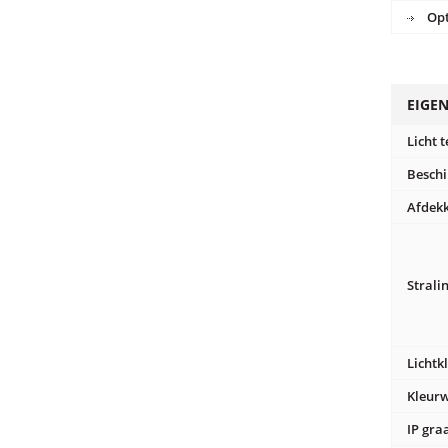
Opt
EIGE
Licht 
Besch
Afdekk
Strali
Lichtk
Kleur
IP gra