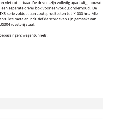
an niet roteerbaar. De drivers zijn volledig apart uitgebouwd
n een separate driver box voor eenvoudig onderhoud. De
TX3-serie voldoet aan zoutsproeitesten tot >1000 hrs. Alle
ebruikte metalen inclusief de schroeven zijn gemaakt van
US304 roestvrij staal.
oepassingen: wegentunnels.