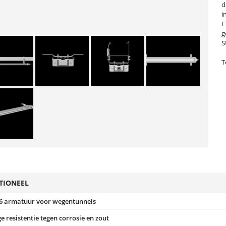
d
i
E
g
S
T
TIONEEL
6 armatuur voor wegentunnels
e resistentie tegen corrosie en zout