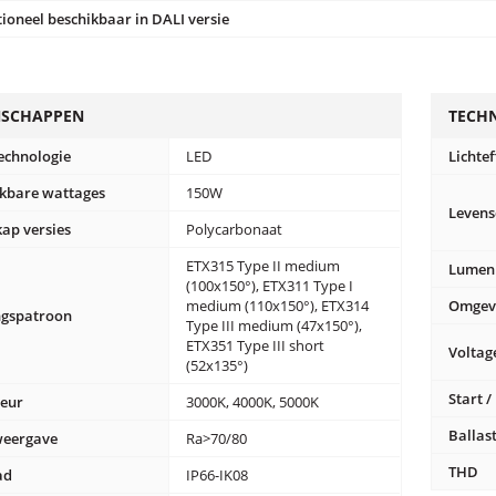
ioneel beschikbaar in DALI versie
NSCHAPPEN
TECH
technologie
LED
Lichtef
ikbare wattages
150W
Leven
ap versies
Polycarbonaat
ETX315 Type II medium
Lumen
(100x150°), ETX311 Type I
medium (110x150°), ETX314
Omgev
ngspatroon
Type III medium (47x150°),
ETX351 Type III short
Voltag
(52x135°)
Start /
leur
3000K, 4000K, 5000K
Ballas
weergave
Ra>70/80
THD
ad
IP66-IK08