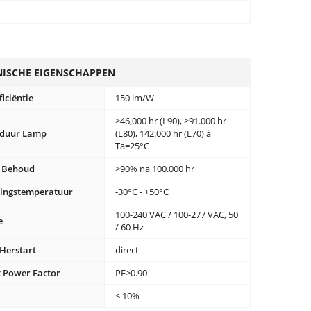
NISCHE EIGENSCHAPPEN
ficiëntie
150 lm/W
>46,000 hr (L90), >91.000 hr
sduur Lamp
(L80), 142.000 hr (L70) à
Ta=25°C
 Behoud
>90% na 100.000 hr
ingstemperatuur
-30°C - +50°C
100-240 VAC / 100-277 VAC, 50
e
/ 60 Hz
 Herstart
direct
t Power Factor
PF>0.90
< 10%