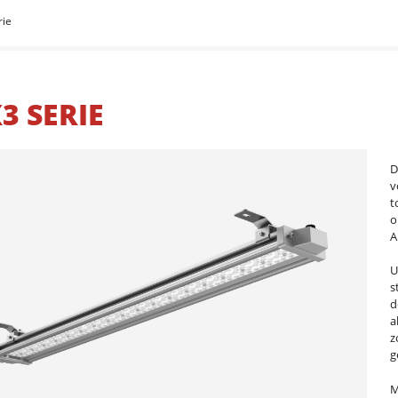
rie
3 SERIE
D
v
t
o
A
U
s
d
a
z
g
M