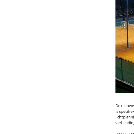
De nieuw
is specifi
lichtplann
verblindin