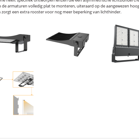
rie heeft specifiek ontworpen lenzen die een asymmetrische lichtbundel cr
m de armaturen volledig plat te monteren, uiteraard op de aangewezen hoo
zorgt een extra rooster voor nog meer beperking van lichthinder.