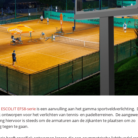
e
ESCOLIT EFS8-serie
is een aanvulling aan het gamma sportveldverlichting. 
ek ontworpen voor het verlichten van tennis- en padelterreinen. De aangew
ing hiervoor is steeds om de armaturen aan de zijkanten te plaatsen om zo
g tegen te gaan.