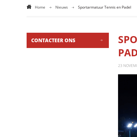
Home
Nieuws
Sportarmatuur Tennis en Padel
SPO
CONTACTEER ONS
PAD
23 NOVEM