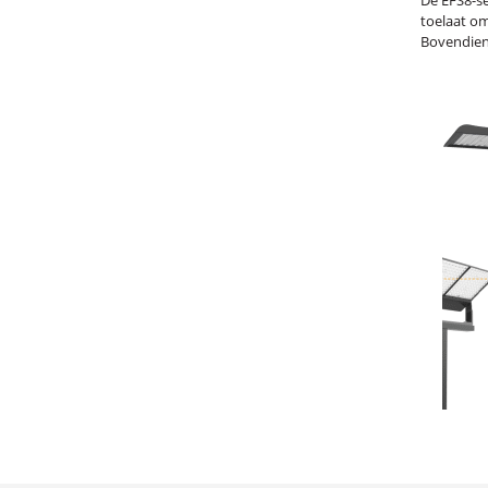
De EFS8-se
toelaat o
Bovendien 